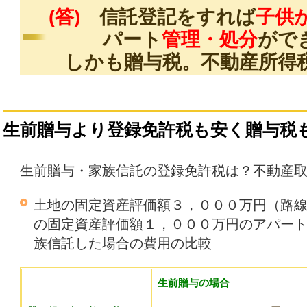
(答)
信託登記をすれば
子供
パート
管理・処分
がで
しかも贈与税。不動産所得
生前贈与より登録免許税も安く贈与税
生前贈与・家族信託の登録免許税は？不動産
土地の固定資産評価額３，０００万円（路
の固定資産評価額１，０００万円のアパー
族信託した場合の費用の比較
生前贈与の場合