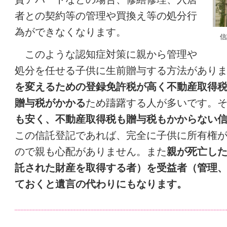
者との契約等の管理や買換え等の処分行
為ができなくなります。
信
このような認知症対策に親から管理や
処分を任せる子供に生前贈与する方法があり
を変えるための登録免許税が高く不動産取得
贈与税がかかる
ため躊躇する人が多いです。
も安く、不動産取得税も贈与税もかからない
この信託登記であれば、完全に子供に所有権
ので親も心配がありません。また
親が死亡し
託された財産を取得する者）を受益者（管理
ておくと遺言の代わりにもなります。