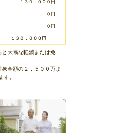
１３０，０００円
)
０円
)
０円
１３０，０００円
ると大幅な軽減または免
対象金額の２，５００万ま
ます。