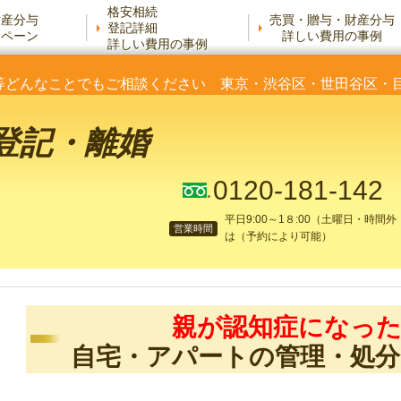
格安相続
財産分与
売買・贈与・財産分与
登記詳細
ンペーン
詳しい費用の事例
詳しい費用の事例
等どんなことでもご相談ください 東京・渋谷区・世田谷区
登記・離婚
0120-181-142
平日9:00～1８:00（土曜日・時間外
営業時間
は（予約により可能）
親が認知症になっ
自宅・アパートの管理・処