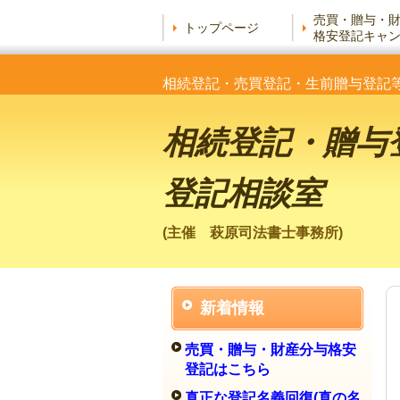
売買・贈与・
トップページ
格安登記キャ
相続登記・売買登記・生前贈与登記
相続登記・贈与
登記相談室
(主催 萩原司法書士事務所)
新着情報
売買・贈与・財産分与格安
登記はこちら
真正な登記名義回復(真の名