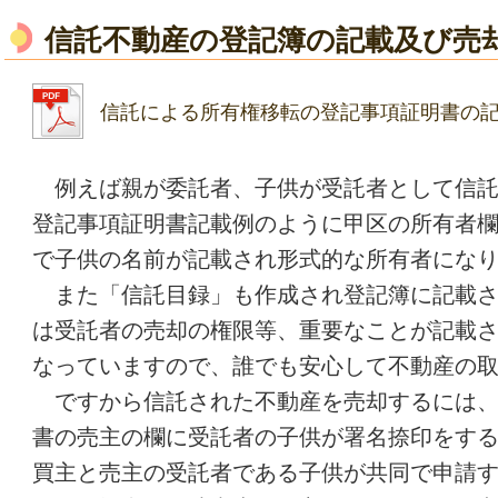
信託不動産の登記簿の記載及び売
信託による所有権移転の登記事項証明書の
例えば親が委託者、子供が受託者として信託
登記事項証明書記載例のように甲区の所有者
で子供の名前が記載され形式的な所有者にな
また「信託目録」も作成され登記簿に記載さ
は受託者の売却の権限等、重要なことが記載
なっていますので、誰でも安心して不動産の
ですから信託された不動産を売却するには、
書の売主の欄に受託者の子供が署名捺印をす
買主と売主の受託者である子供が共同で申請