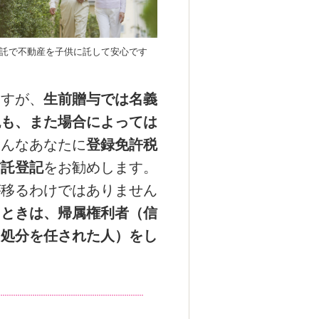
託で不動産を子供に託して安心です
ますが、
生前贈与では名義
税も、また場合によっては
そんなあなたに
登録免許税
信託登記
をお勧めします。
が移るわけではありません
たときは、帰属権利者（信
、処分を任された人）をし