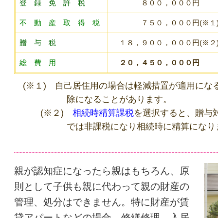
登 録 免 許 税
８００，０００円
不 動 産 取 得 税
７５０，０００円(※１
贈 与 税
１８，９００，０００円(※２
総 費 用
２０，４５０，０００円
(※１) 自己居住用の場合は軽減措置が適用にな
除になることが
あります。
(※２)
相続時精算課税
を選択すると、贈与
では非課税になり相続時に精算になり
親が認知症になったら親はもちろん、原
則として子供も親に代わって親の財産の
管理、処分はできません。特に財産が賃
貸アパートなどの場合、修繕修理、入居