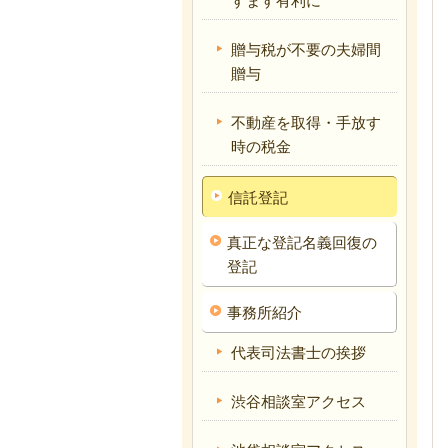
すます有利に
贈与税が不要の夫婦間
贈与
不動産を取得・手放す
時の税金
信託登記
真正な登記名義回復の
登記
事務所紹介
代表司法書士の挨拶
渋谷相談室アクセス