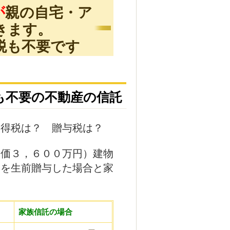
が
親の自宅・ア
きます。
税も不要です
も不要の不動産の信託
取得税は？ 贈与税は？
線価３，６００万円）建物
トを生前贈与した場合と家
家族信託の場合